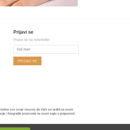
Prijavi se
Prijavi se na newsletter
PRIJAVI SE
istimo sve svoje resurse da Vam svi artikli na ovom
je i fotografije proizvoda na ovom sajtu u potpunosti