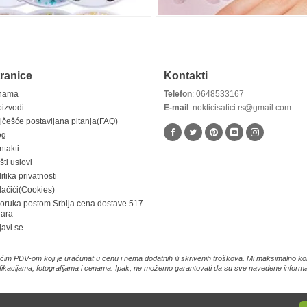
ranice
Kontakti
nama
Telefon
: 0648533167
oizvodi
E-mail
: nokticisatici.rs@gmail.com
jčešće postavljana pitanja(FAQ)
og
ntakti
ti uslovi
itika privatnosti
lačići(Cookies)
poruka postom Srbija cena dostave 517
nara
javi se
im PDV-om koji je uračunat u cenu i nema dodatnih ili skrivenih troškova. Mi maksimalno kor
fikacijama, fotografijama i cenama. Ipak, ne možemo garantovati da su sve navedene informaci