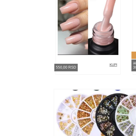
3
KUPI
550,00 RSD
3