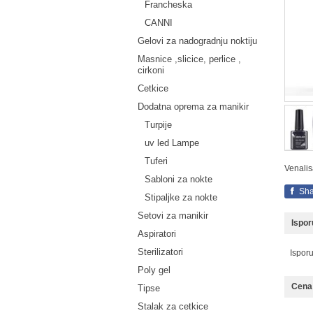
Francheska
CANNI
Gelovi za nadogradnju noktiju
Masnice ,slicice, perlice ,
cirkoni
Cetkice
Dodatna oprema za manikir
Turpije
uv led Lampe
Tuferi
Venalis
Sabloni za nokte
Sha
Stipaljke za nokte
Setovi za manikir
Ispo
Aspiratori
Sterilizatori
Ispor
Poly gel
Cena 
Tipse
Stalak za cetkice