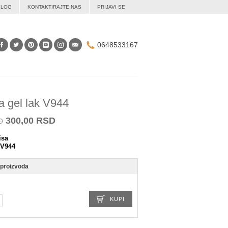
BLOG
KONTAKTIRAJTE NAS
PRIJAVI SE
0648533167
a gel lak V944
300,00 RSD
D
isa
V944
 proizvoda
KUPI