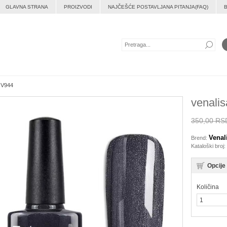
GLAVNA STRANA
PROIZVODI
NAJČEŠĆE POSTAVLJANA PITANJA(FAQ)
k V944
venalis
350,00 RS
Venal
Brend:
Kataloški broj:
Opcije
Količina