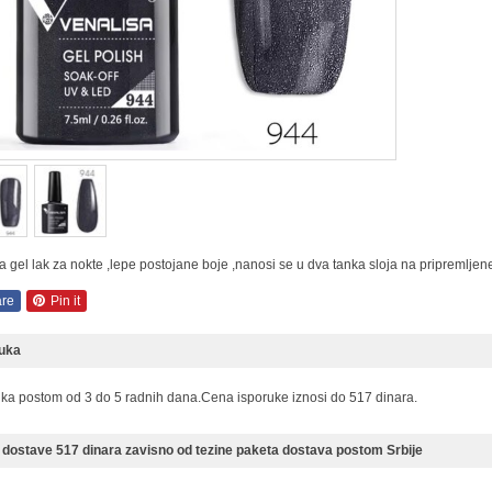
a gel lak za nokte ,lepe postojane boje ,nanosi se u dva tanka sloja na pripremljene
re
Pin it
ruka
uka postom od 3 do 5 radnih dana.Cena isporuke iznosi do 517 dinara.
dostave 517 dinara zavisno od tezine paketa dostava postom Srbije