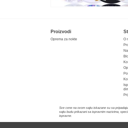
Proizvodi
St
Oprema za nokte
O 
Pr
Na
Bl
Ko
Opš
Pol
Ko
Is
di
Pri
Sve cene na ovom sajtu iskazane su sa pripadajuć
sajtu budu prikazani sa ispravnim nazivima, speci
ispravne.