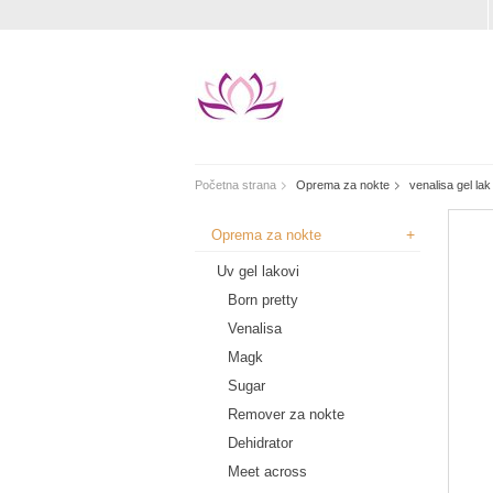
Početna strana
Oprema za nokte
venalisa gel la
+
Oprema za nokte
Uv gel lakovi
Born pretty
Venalisa
Magk
Sugar
Remover za nokte
Dehidrator
Meet across