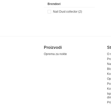
Brendovi
Nail Dust collector (2)
Proizvodi
St
Oprema za nokte
O 
Pr
Na
Bl
Ko
Opš
Pol
Ko
Is
di
Pri