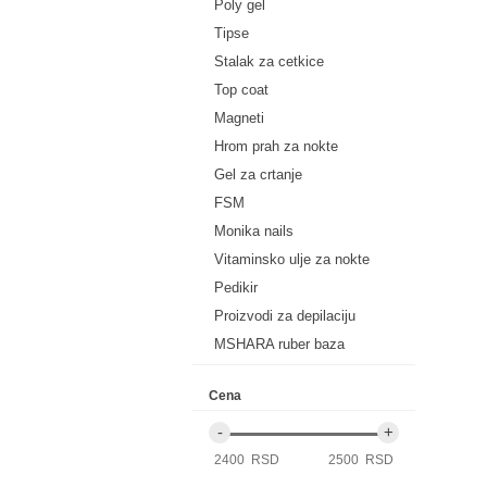
Poly gel
Tipse
Stalak za cetkice
Top coat
Magneti
Hrom prah za nokte
Gel za crtanje
FSM
Monika nails
Vitaminsko ulje za nokte
Pedikir
Proizvodi za depilaciju
MSHARA ruber baza
Cena
2400 RSD
2500 RSD