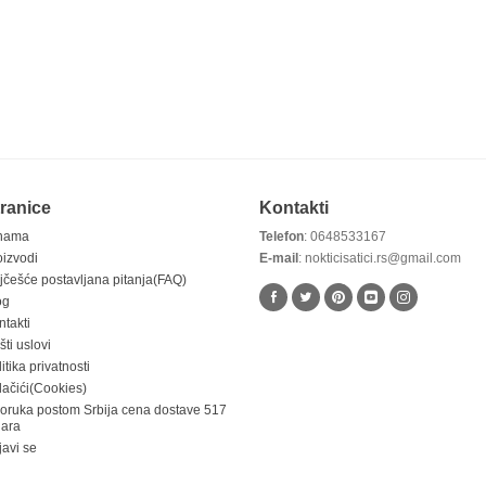
ranice
Kontakti
nama
Telefon
: 0648533167
oizvodi
E-mail
: nokticisatici.rs@gmail.com
jčešće postavljana pitanja(FAQ)
og
ntakti
ti uslovi
itika privatnosti
lačići(Cookies)
poruka postom Srbija cena dostave 517
nara
javi se