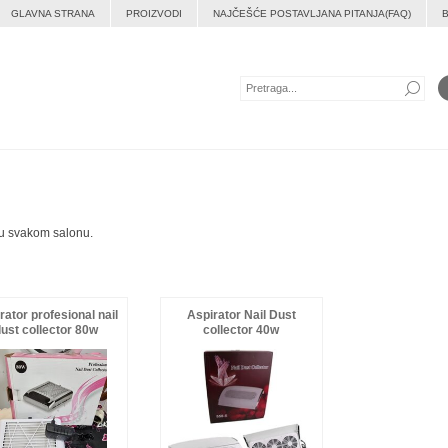
GLAVNA STRANA
PROIZVODI
NAJČEŠĆE POSTAVLJANA PITANJA(FAQ)
 u svakom salonu.
rator profesional nail
Aspirator Nail Dust
dust collector 80w
collector 40w