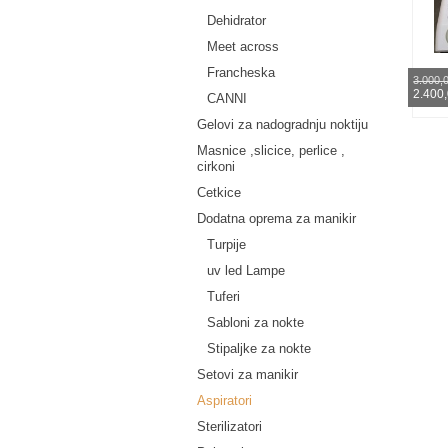
Dehidrator
Meet across
Francheska
3.000,
2.400
CANNI
Gelovi za nadogradnju noktiju
Masnice ,slicice, perlice ,
cirkoni
Cetkice
Dodatna oprema za manikir
Turpije
uv led Lampe
Tuferi
Sabloni za nokte
Stipaljke za nokte
Setovi za manikir
Aspiratori
Sterilizatori