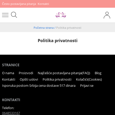
Često postavljana pitanja
Kontakti
Početna strana
/
Politika privatnosti
Politika privatnosti
STRANICE
O nama
Proizvodi
Najčešće postavljana pitanja(FAQ)
Blog
Kontakti
Opšti uslovi
Politika privatnosti
Kolačići(Cookies)
Isporuka postom Srbija cena dostave 517 dinara
Prijavi se
KONTAKTI
Telefon:
0648533167