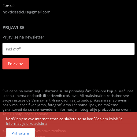
E-mail:
nokticisatici.rs@gmail.com
PRIJAVI SE
Prijavi se na newsletter
Prijavi se
Sve cene na ovom sajtu iskazane su sa pripadajućim PDV-om koji je uračunat
u cenu i nema dodatnih ili skrivenih troškova. Mi maksimalno koristimo sve
svoje resurse da Vam svi artikli na ovom sajtu budu prikazani sa ispravnim
nazivima, specifikacijama, fotografijama i cenama. Ipak, ne možemo
garantovati da su sve navedene informacije i fotografije proizvoda na ovom
sajtu u potpunosti ispravne.
Korišćenjem ove internet stranice slažete se sa korišćenjem kolačića
Informacije o kolačićima
©2020 GombaShop, Sva prava zadržana
Prihvatam
Powered by
GombaShop™