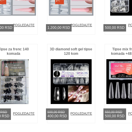
POGLEDAJTE
POGLEDAJTE
P
,00 RSD
1.200,00 RSD
500,00 RSD
Tipse za frenc 140
3D diamond soft gel tipse
Tipse mix f
komada
120 kom
komada +48 
0 RSD
500,00 RSD
550,00 RSD
POGLEDAJTE
POGLEDAJTE
P
0 RSD
400,00 RSD
500,00 RSD