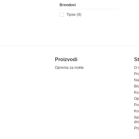
Brendovi
Tipse (9)
Proizvodi
St
Oprema za nokte
O 
Pr
Na
Bl
Ko
Opš
Pol
Ko
Is
di
Pri