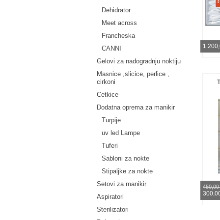
Dehidrator
Meet across
Francheska
1.200
CANNI
Gelovi za nadogradnju noktiju
Masnice ,slicice, perlice ,
cirkoni
Cetkice
Dodatna oprema za manikir
Turpije
uv led Lampe
Tuferi
Sabloni za nokte
Stipaljke za nokte
Setovi za manikir
450,0
300,0
Aspiratori
Sterilizatori