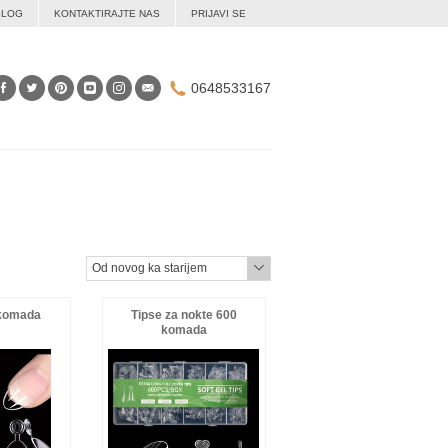
BLOG
KONTAKTIRAJTE NAS
PRIJAVI SE
0648533167
Od novog ka starijem
 komada
Tipse za nokte 600
komada