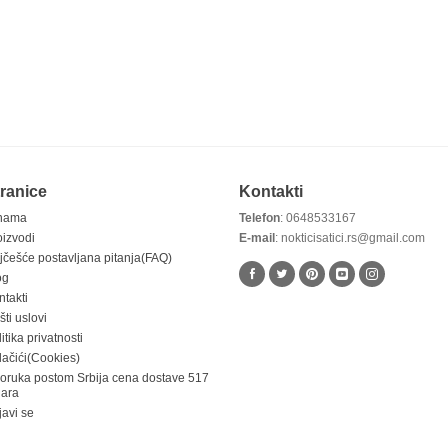
ranice
Kontakti
nama
Telefon
: 0648533167
oizvodi
E-mail
: nokticisatici.rs@gmail.com
jčešće postavljana pitanja(FAQ)
og
ntakti
ti uslovi
itika privatnosti
lačići(Cookies)
poruka postom Srbija cena dostave 517
nara
javi se