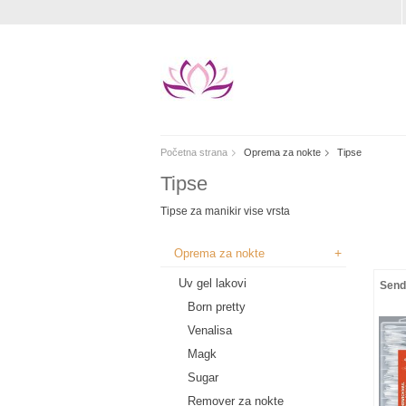
Početna strana
Oprema za nokte
Tipse
Tipse
Tipse za manikir vise vrsta
+
Oprema za nokte
Uv gel lakovi
Send
Born pretty
Venalisa
Magk
Sugar
Remover za nokte