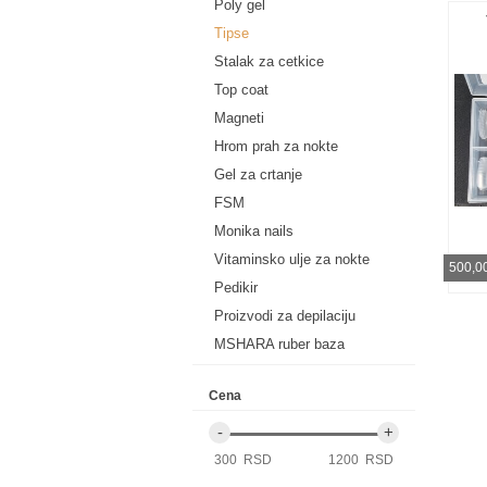
Poly gel
Tipse
Stalak za cetkice
Top coat
Magneti
Hrom prah za nokte
Gel za crtanje
FSM
Monika nails
Vitaminsko ulje za nokte
500,0
Pedikir
Proizvodi za depilaciju
MSHARA ruber baza
Cena
300 RSD
1200 RSD