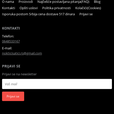
O nama
Proizvodi
Najčešće postavljana pitanja(FAQ)
Blog
Kontakti
Opšti uslovi
Politika privatnosti
Kolačići(Cookies)
Isporuka postom Srbija cena dostave 517 dinara
Prijavi se
KONTAKTI
Telefon:
0648533167
E-mail:
nokticisatici.rs@gmail.com
PRIJAVI SE
Prijavi se na newsletter
Prijavi se