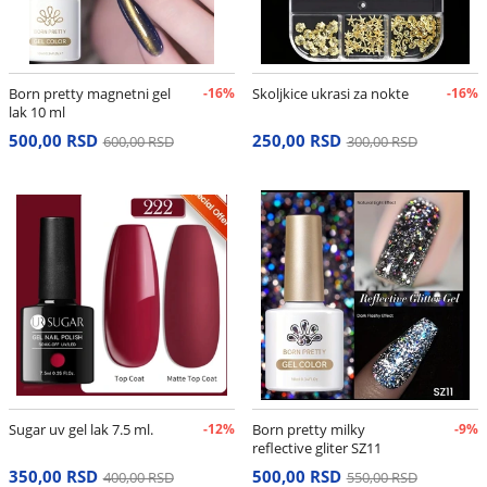
Born pretty magnetni gel
-16%
Skoljkice ukrasi za nokte
-16%
lak 10 ml
500,00 RSD
250,00 RSD
600,00 RSD
300,00 RSD
Sugar uv gel lak 7.5 ml.
-12%
Born pretty milky
-9%
reflective gliter SZ11
350,00 RSD
500,00 RSD
400,00 RSD
550,00 RSD