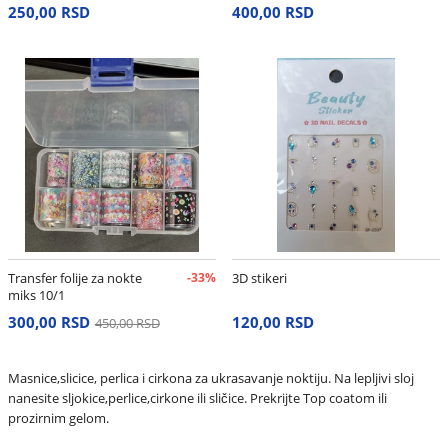
250,00 RSD
400,00 RSD
Transfer folije za nokte
-33%
3D stikeri
miks 10/1
300,00 RSD
120,00 RSD
450,00 RSD
Masnice,slicice, perlica i cirkona za ukrasavanje noktiju. Na lepljivi sloj
nanesite sljokice,perlice,cirkone ili sličice. Prekrijte Top coatom ili
prozirnim gelom.