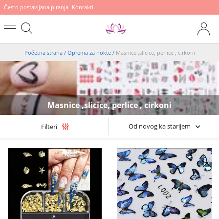
Često postavljana pitanja
Kontakti
Početna strana
/
Oprema za nokte
/
Masnice ,slicice, perlice , cirkoni
Masnice ,slicice, perlice , cirkoni
Od novog ka starijem
Filteri