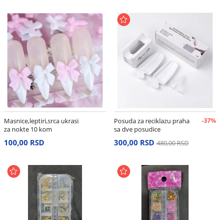
Masnice,leptiri,srca ukrasi
Posuda za reciklazu praha
-37%
za nokte 10 kom
sa dve posudice
100,00 RSD
300,00 RSD
480,00 RSD