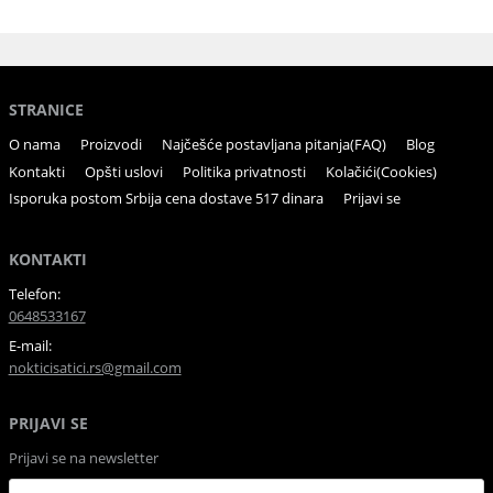
STRANICE
O nama
Proizvodi
Najčešće postavljana pitanja(FAQ)
Blog
Kontakti
Opšti uslovi
Politika privatnosti
Kolačići(Cookies)
Isporuka postom Srbija cena dostave 517 dinara
Prijavi se
KONTAKTI
Telefon:
0648533167
E-mail:
nokticisatici.rs@gmail.com
PRIJAVI SE
Prijavi se na newsletter