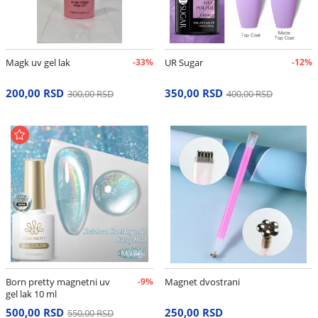
Magk uv gel lak
-33%
UR Sugar
-12%
200,00 RSD
350,00 RSD
300,00 RSD
400,00 RSD
Born pretty magnetni uv
-9%
Magnet dvostrani
gel lak 10 ml
500,00 RSD
250,00 RSD
550,00 RSD