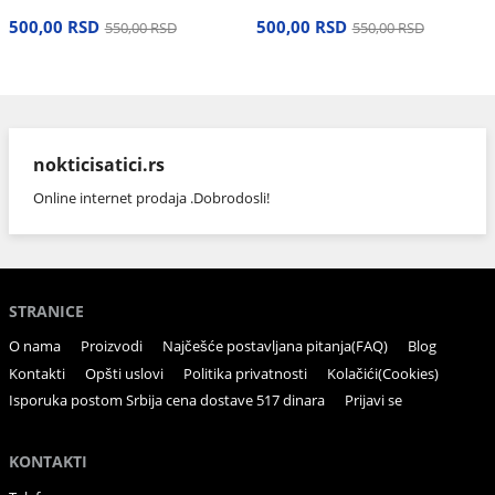
500,00 RSD
500,00 RSD
550,00 RSD
550,00 RSD
nokticisatici.rs
Online internet prodaja .Dobrodosli!
STRANICE
O nama
Proizvodi
Najčešće postavljana pitanja(FAQ)
Blog
Kontakti
Opšti uslovi
Politika privatnosti
Kolačići(Cookies)
Isporuka postom Srbija cena dostave 517 dinara
Prijavi se
KONTAKTI