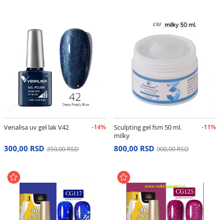
Venalisa uv gel lak V42
-14%
Sculpting gel fsm 50 ml.
-11%
milky
300,00 RSD
800,00 RSD
350,00 RSD
900,00 RSD