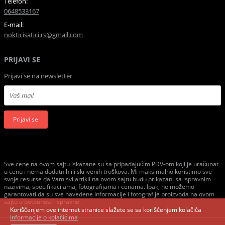
Telefon:
0648533167
E-mail:
nokticisatici.rs@gmail.com
PRIJAVI SE
Prijavi se na newsletter
Prijavi se
Sve cene na ovom sajtu iskazane su sa pripadajućim PDV-om koji je uračunat
u cenu i nema dodatnih ili skrivenih troškova. Mi maksimalno koristimo sve
svoje resurse da Vam svi artikli na ovom sajtu budu prikazani sa ispravnim
nazivima, specifikacijama, fotografijama i cenama. Ipak, ne možemo
garantovati da su sve navedene informacije i fotografije proizvoda na ovom
sajtu u potpunosti ispravne.
Korišćenjem ove internet stranice slažete se sa korišćenjem kolačića
Informacije o kolačićima