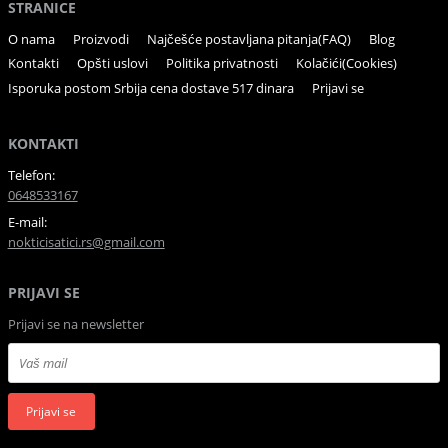
STRANICE
O nama
Proizvodi
Najčešće postavljana pitanja(FAQ)
Blog
Kontakti
Opšti uslovi
Politika privatnosti
Kolačići(Cookies)
Isporuka postom Srbija cena dostave 517 dinara
Prijavi se
KONTAKTI
Telefon:
0648533167
E-mail:
nokticisatici.rs@gmail.com
PRIJAVI SE
Prijavi se na newsletter
Prijavi se