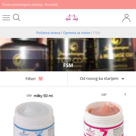
Često postavljana pitanja
Kontakti
Početna strana
/
Oprema za nokte
/
FSM
FSM
Od novog ka starijem
Filteri