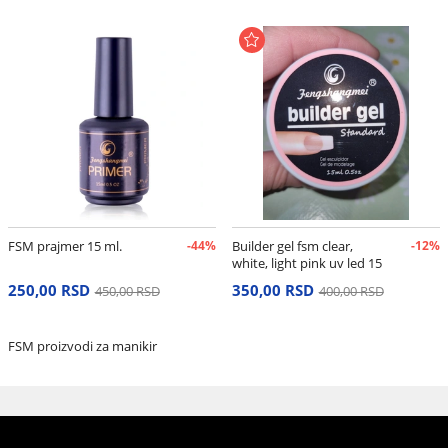
FSM prajmer 15 ml.
-44%
Builder gel fsm clear,
-12%
white, light pink uv led 15
gr.
250,00 RSD
350,00 RSD
450,00 RSD
400,00 RSD
FSM proizvodi za manikir