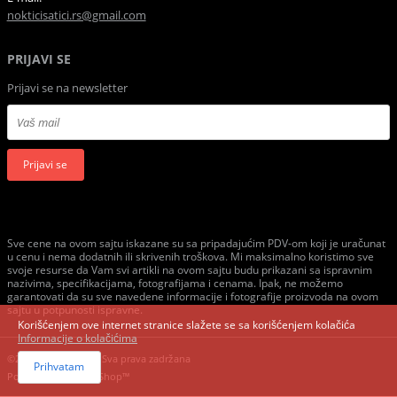
nokticisatici.rs@gmail.com
PRIJAVI SE
Prijavi se na newsletter
Prijavi se
Sve cene na ovom sajtu iskazane su sa pripadajućim PDV-om koji je uračunat
u cenu i nema dodatnih ili skrivenih troškova. Mi maksimalno koristimo sve
svoje resurse da Vam svi artikli na ovom sajtu budu prikazani sa ispravnim
nazivima, specifikacijama, fotografijama i cenama. Ipak, ne možemo
garantovati da su sve navedene informacije i fotografije proizvoda na ovom
sajtu u potpunosti ispravne.
Korišćenjem ove internet stranice slažete se sa korišćenjem kolačića
Informacije o kolačićima
©2020 GombaShop, Sva prava zadržana
Prihvatam
Powered by
GombaShop™