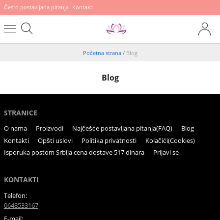
Često postavljana pitanja
Kontakti
Početna strana
/
Blog
Blog
STRANICE
O nama
Proizvodi
Najčešće postavljana pitanja(FAQ)
Blog
Kontakti
Opšti uslovi
Politika privatnosti
Kolačići(Cookies)
Isporuka postom Srbija cena dostave 517 dinara
Prijavi se
KONTAKTI
Telefon:
0648533167
E-mail: