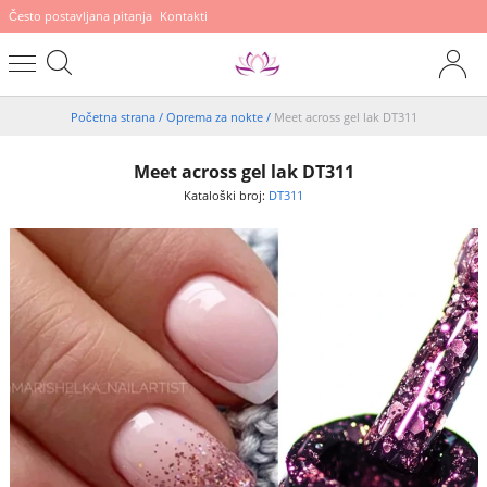
Često postavljana pitanja
Kontakti
Početna strana
/
Oprema za nokte
/
Meet across gel lak DT311
Meet across gel lak DT311
Kataloški broj:
DT311