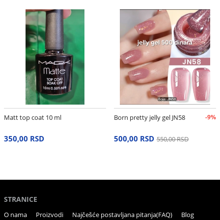
Matt top coat 10 ml
Born pretty jelly gel JN58
-9%
350,00 RSD
500,00 RSD
550,00 RSD
STRANICE
O nama
Proizvodi
Najčešće postavljana pitanja(FAQ)
Blog