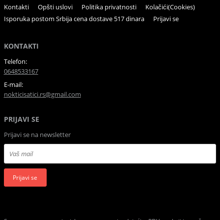
Kontakti
Opšti uslovi
Politika privatnosti
Kolačići(Cookies)
Isporuka postom Srbija cena dostave 517 dinara
Prijavi se
KONTAKTI
Telefon:
0648533167
E-mail:
nokticisatici.rs@gmail.com
PRIJAVI SE
Prijavi se na newsletter
Prijavi se