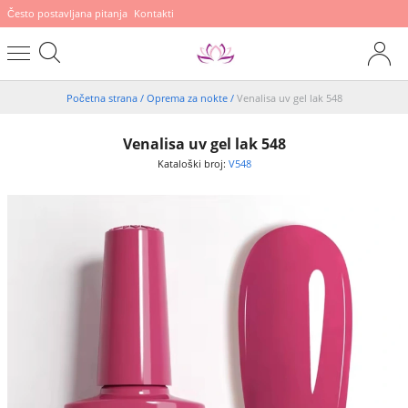
Često postavljana pitanja
Kontakti
Početna strana
/
Oprema za nokte
/
Venalisa uv gel lak 548
Venalisa uv gel lak 548
Kataloški broj:
V548