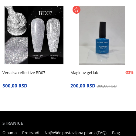
Venalisa reflective BD07
Magk uv gel lak
-33%
500,00 RSD
200,00 RSD
300,00 RSD
STRANICE
O nama
Proizvodi
Najčešće postavljana pitanja(FAQ)
Blog