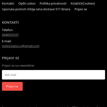
Kontakti
Opšti uslovi
Politika privatnosti
Kolačići(Cookies)
Isporuka postom Srbija cena dostave 517 dinara
Prijavi se
KONTAKTI
Telefon:
0648533167
E-mail:
nokticisatici.rs@gmail.com
PRIJAVI SE
Prijavi se na newsletter
Prijavi se