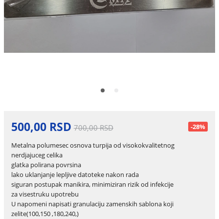
500,00 RSD
-28%
700,00 RSD
Metalna polumesec osnova turpija od visokokvalitetnog
nerdjajuceg celika
glatka polirana povrsina
lako uklanjanje lepljive datoteke nakon rada
siguran postupak manikira, minimiziran rizik od infekcije
za visestruku upotrebu
U napomeni napisati granulaciju zamenskih sablona koji
zelite(100,150 ,180,240,)