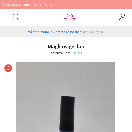
Često postavljana pitanja
Kontakti
Početna strana
/
Oprema za nokte
/
Magk uv gel lak
Magk uv gel lak
Kataloški broj:
M150