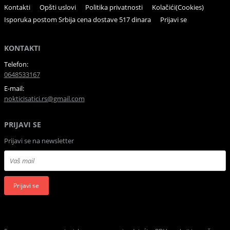
Kontakti
Opšti uslovi
Politika privatnosti
Kolačići(Cookies)
Isporuka postom Srbija cena dostave 517 dinara
Prijavi se
KONTAKTI
Telefon:
0648533167
E-mail:
nokticisatici.rs@gmail.com
PRIJAVI SE
Prijavi se na newsletter
Prijavi se