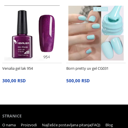
Venalia gel lak 954
Born pretty uv gel CG031
300,00 RSD
500,00 RSD
STRANICE
O nama
Proizvodi
Najčešće postavljana pitanja(FAQ)
Blog