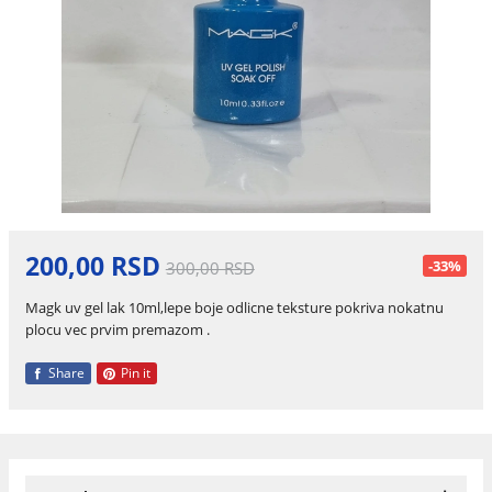
200,00 RSD
-33%
300,00 RSD
Magk uv gel lak 10ml,lepe boje odlicne teksture pokriva nokatnu
plocu vec prvim premazom .
Share
Pin it