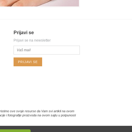
Prijavi se
Prijavi se na newsletter
PRIJAVI SE
istimo sve svoje resurse da Vam svi artikli na ovom
je i fotografije proizvoda na ovom sajtu u potpunosti