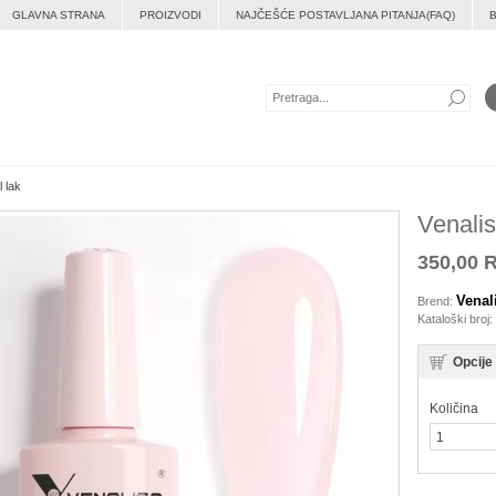
GLAVNA STRANA
PROIZVODI
NAJČEŠĆE POSTAVLJANA PITANJA(FAQ)
 lak
Venalis
350,00 
Venal
Brend:
Kataloški broj:
Opcije
Količina