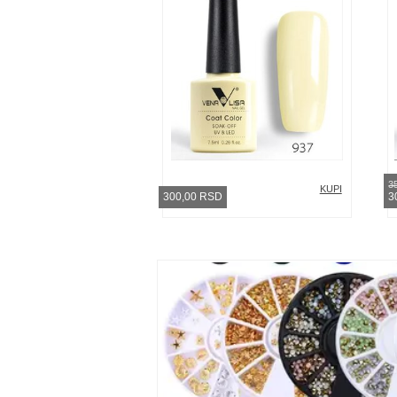
3
KUPI
300,00 RSD
3