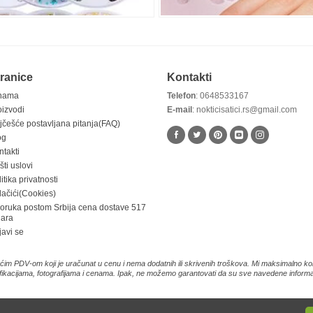
ranice
Kontakti
nama
Telefon
: 0648533167
oizvodi
E-mail
: nokticisatici.rs@gmail.com
jčešće postavljana pitanja(FAQ)
og
ntakti
ti uslovi
itika privatnosti
lačići(Cookies)
poruka postom Srbija cena dostave 517
nara
javi se
im PDV-om koji je uračunat u cenu i nema dodatnih ili skrivenih troškova. Mi maksimalno kor
fikacijama, fotografijama i cenama. Ipak, ne možemo garantovati da su sve navedene informaci