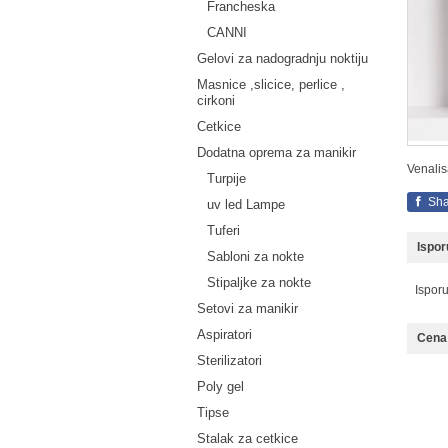
Francheska
CANNI
Gelovi za nadogradnju noktiju
Masnice ,slicice, perlice ,
cirkoni
Cetkice
Dodatna oprema za manikir
Venalis
Turpije
Sha
uv led Lampe
Tuferi
Ispo
Sabloni za nokte
Stipaljke za nokte
Ispor
Setovi za manikir
Aspiratori
Cena 
Sterilizatori
Poly gel
Tipse
Stalak za cetkice