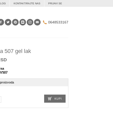
BLOG
KONTAKTIRAJTE NAS
PRIJAVI SE
0648533167
a 507 gel lak
RSD
isa
V507
 proizvoda
KUPI