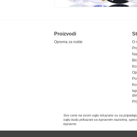
Proizvodi
St
Oprema za nokte
O 
Pr
Na
Bl
Ko
Opš
Pol
Ko
Is
di
Pri
Sve cene na ovom sajtu iskazane su sa pripadajuć
sajtu budu prikazani sa ispravnim nazivima, speci
ispravne.