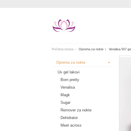
Početna strana
Oprema za nokte
Venalisa 507 gel
+
Oprema za nokte
Uv gel lakovi
Born pretty
Venalisa
Magk
Sugar
Remover za nokte
Dehidrator
Meet across