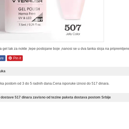
a gel lak za nokte ,lepe postojane boje ,nanosi se u dva tanka sloja na pripremljene
re
Pin it
ruka
uka postom od 3 do 5 radnih dana.Cena isporuke iznosi do 517 dinara.
dostave 517 dinara zavisno od tezine paketa dostava postom Srbije