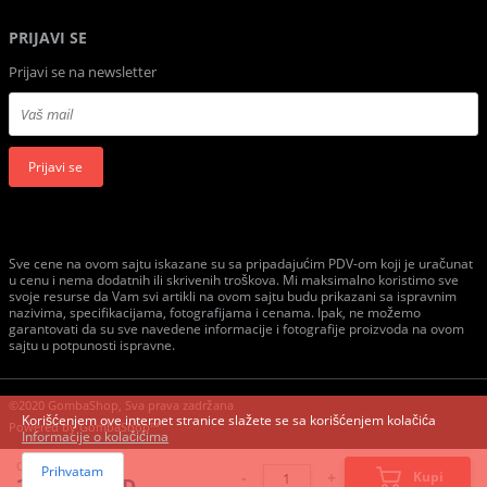
PRIJAVI SE
Prijavi se na newsletter
Prijavi se
Sve cene na ovom sajtu iskazane su sa pripadajućim PDV-om koji je uračunat
u cenu i nema dodatnih ili skrivenih troškova. Mi maksimalno koristimo sve
svoje resurse da Vam svi artikli na ovom sajtu budu prikazani sa ispravnim
nazivima, specifikacijama, fotografijama i cenama. Ipak, ne možemo
garantovati da su sve navedene informacije i fotografije proizvoda na ovom
sajtu u potpunosti ispravne.
©2020 GombaShop, Sva prava zadržana
Korišćenjem ove internet stranice slažete se sa korišćenjem kolačića
Powered by
GombaShop™
Informacije o kolačićima
Cena:
Prihvatam
-
+
Kupi
2.400,00 RSD