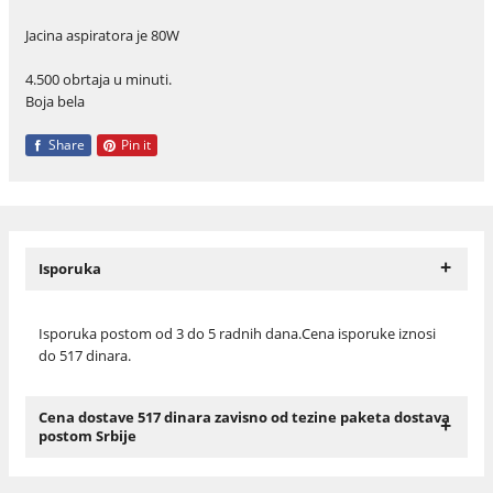
Jacina aspiratora je 80W
4.500 obrtaja u minuti.
Boja bela
Share
Pin it
+
Isporuka
Isporuka postom od 3 do 5 radnih dana.Cena isporuke iznosi
do 517 dinara.
Cena dostave 517 dinara zavisno od tezine paketa dostava
+
postom Srbije