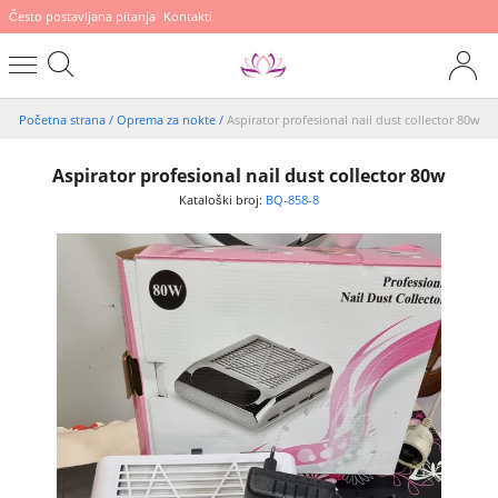
Često postavljana pitanja
Kontakti
Početna strana
/
Oprema za nokte
/
Aspirator profesional nail dust collector 80w
Aspirator profesional nail dust collector 80w
Kataloški broj:
BQ-858-8