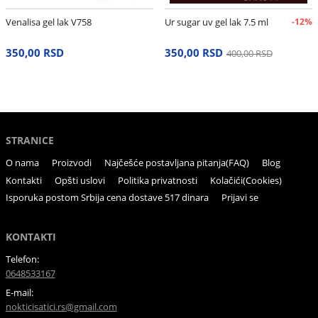
Venalisa gel lak V758
Ur sugar uv gel lak 7.5 ml
-12%
350,00 RSD
350,00 RSD
400,00 RSD
STRANICE
O nama
Proizvodi
Najčešće postavljana pitanja(FAQ)
Blog
Kontakti
Opšti uslovi
Politika privatnosti
Kolačići(Cookies)
Isporuka postom Srbija cena dostave 517 dinara
Prijavi se
KONTAKTI
Telefon:
0648533167
E-mail:
nokticisatici.rs@gmail.com