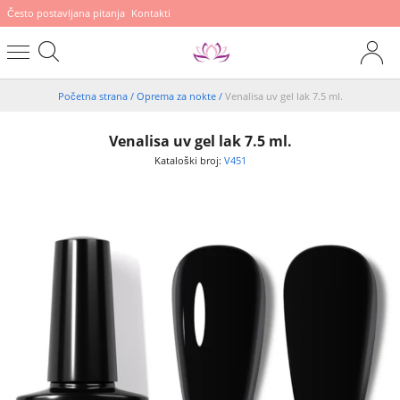
Često postavljana pitanja
Kontakti
Početna strana
/
Oprema za nokte
/
Venalisa uv gel lak 7.5 ml.
Venalisa uv gel lak 7.5 ml.
Kataloški broj:
V451