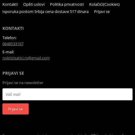
Kontakti
Opšti uslovi
Politika privatnosti
Kolačići(Cookies)
Isporuka postom Srbija cena dostave 517 dinara
Prijavi se
KONTAKTI
Telefon:
0648533167
E-mail:
nokticisatici.rs@gmail.com
PRIJAVI SE
Prijavi se na newsletter
Prijavi se