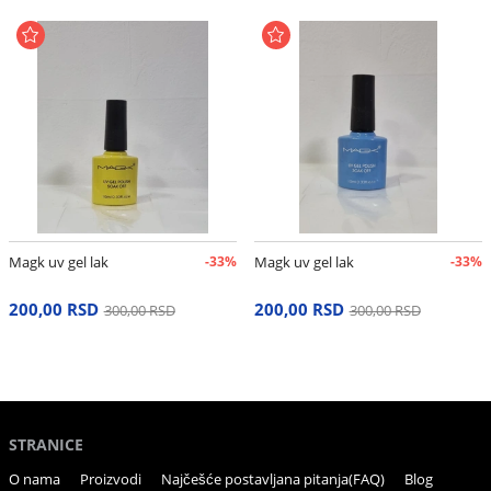
Magk uv gel lak
-33%
Magk uv gel lak
-33%
200,00 RSD
200,00 RSD
300,00 RSD
300,00 RSD
STRANICE
O nama
Proizvodi
Najčešće postavljana pitanja(FAQ)
Blog