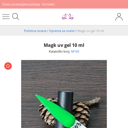
Često postavljana pitanja
Kontakti
Početna strana
/
Oprema za nokte
/
Magk uv gel 10 ml
Magk uv gel 10 ml
Kataloški broj:
M103