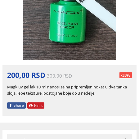
200,00 RSD
-33%
300,00 RSD
Magk uv gel lak 10 ml nanosi se na pripremljen nokat u dva tanka
sloja ,lepe teksture ,postojane boje do 3 nedelje.
Share
Pin it