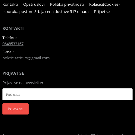
Kontakti
Opšti uslovi
Politika privatnosti
Kolačići(Cookies)
Isporuka postom Srbija cena dostave 517 dinara
Prijavi se
KONTAKTI
Telefon:
0648533167
E-mail:
nokticisatici.rs@gmail.com
PRIJAVI SE
Prijavi se na newsletter
Prijavi se