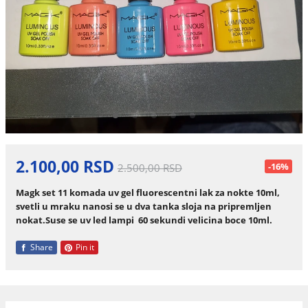
2.100,00 RSD
-16%
2.500,00 RSD
Magk set 11 komada uv gel fluorescentni lak za nokte 10ml,
svetli u mraku nanosi se u dva tanka sloja na pripremljen
nokat.Suse se uv led lampi 60 sekundi velicina boce 10ml.
Share
Pin it