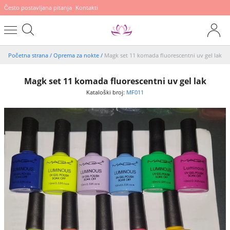
Često postavljana pitanja
Kontakti
Početna strana
/
Oprema za nokte
/
Magk set 11 komada fluorescentni uv gel lak
Magk set 11 komada fluorescentni uv gel lak
Kataloški broj:
MF011