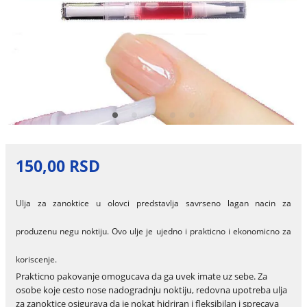
150,00 RSD
Ulja za zanoktice u olovci predstavlja savrseno lagan nacin za
produzenu negu noktiju. Ovo ulje je ujedno i prakticno i ekonomicno za
koriscenje.
Prakticno pakovanje omogucava da ga uvek imate uz sebe. Za
osobe koje cesto nose nadogradnju noktiju, redovna upotreba ulja
za zanoktice osigurava da je nokat hidriran i fleksibilan i sprecava