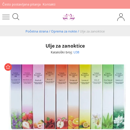
Često postavljana pitanja
Kontakti
Početna strana
/
Oprema za nokte
/
Ulje za zanoktice
Ulje za zanoktice
Kataloški broj:
U38