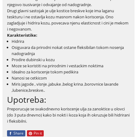
njegovo isusivanje i odvajanje od nadogradnje.
Drugi glavni sastojak je ulje kostice breskve koje ima laganu
teskturu i ne ostavlja kozu masnom nakon koriscenja. Ono
zagladjuje i hidrira kozu, povecava njenu elasticnost i cini je mekom
i negovanom.
Karakteristike:
Hidrira
Osiguvara da prirodni nokat ostane fleksibilan tokom nosenja
nadogradnja
Prodire dubinski u kozu
Moze se koristiti na prirodnim i vestackim noktima
Idealno za koriscenje tokom pedikira
Nanosi se cetkicom
Miris jagode , visnje ,jabuke ,belog krina ,borovnice lavande
,lubenice,breskve..
Upotreba:
Preporucuje se svakodnevno koriscenje ulja za zanoktice u olovci
(do 3 puta dnevno) kako bi nokti i koza koja ih okruzuje bili hidrirani
i fleksibilni.
Share
Pin it