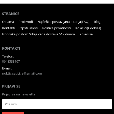
STRANICE
O nama
Proizvodi
Najčešće postavljana pitanja(FAQ)
Blog
Kontakti
Opšti uslovi
Politika privatnosti
Kolačići(Cookies)
Isporuka postom Srbija cena dostave 517 dinara
Prijavi se
KONTAKTI
Telefon:
0648533167
E-mail:
nokticisatici.rs@gmail.com
PRIJAVI SE
Prijavi se na newsletter