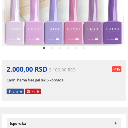
2.000,00 RSD
-4%
2.100,00 RSD
Canni hema free gel lak 6 komada
Share
Pin it
+
Isporuka