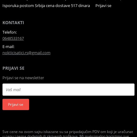
Isporuka postom Srbija cena dostave 517 dinara
Prijavi se
KONTAKTI
Telefon:
0648533167
E-mail:
nokticisatici.rs@gmail.com
PRIJAVI SE
Prijavi se na newsletter
Prijavi se
Sve cene na ovom sajtu iskazane su sa pripadajućim PDV-om koji je uračunat
u cenu i nema dodatnih ili skrivenih troškova. Mi maksimalno koristimo sve