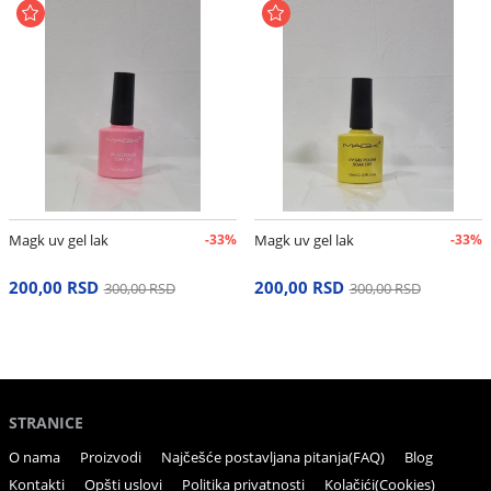
Magk uv gel lak
-33%
Magk uv gel lak
-33%
200,00 RSD
200,00 RSD
300,00 RSD
300,00 RSD
STRANICE
O nama
Proizvodi
Najčešće postavljana pitanja(FAQ)
Blog
Kontakti
Opšti uslovi
Politika privatnosti
Kolačići(Cookies)