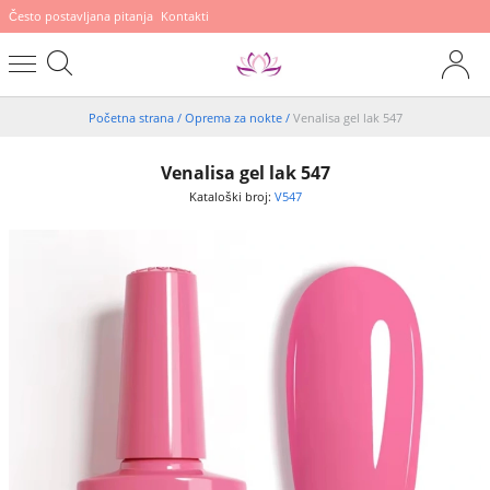
Često postavljana pitanja
Kontakti
Početna strana
/
Oprema za nokte
/
Venalisa gel lak 547
Venalisa gel lak 547
Kataloški broj:
V547