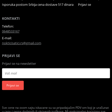
Isporuka postom Srbija cena dostave 517 dinara
Prijavi se
KONTAKTI
Telefon:
0648533167
E-mail:
nokticisatici.rs@gmail.com
PRIJAVI SE
Prijavi se na newsletter
Prijavi se
Sve cene na ovom sajtu iskazane su sa pripadajućim PDV-om koji je uračunat
u cenu i nema dodatnih ili skrivenih troškova. Mi maksimalno koristimo sve