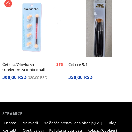
Četkica/Olovka sa
-21%
Cetkice 5/1
sunđerom za ombre nail
art
300,00 RSD
350,00 RSD
380,00 RSD
STRANICE
O nama
Proizvodi
Najčešće postavljana pitanja(FAQ)
Blog
Kontakti
Opšti uslovi
Politika privatnosti
Kolačići(Cookies)