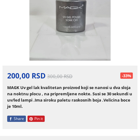
200,00 RSD
-33%
300,00 RSD
MAGK Uv gel lak kvalitetan proizvod koji se nanosi u dva sloja
na noktnu plocu , na pripremljene nokte. Susi se 30 sekundi u
uv/led lampi .Ima siroku paletu raskosnih boja .Velicina boce
je 10ml.
Share
Pin it