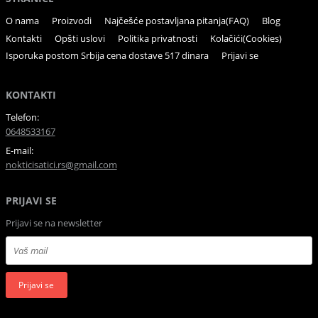
O nama
Proizvodi
Najčešće postavljana pitanja(FAQ)
Blog
Kontakti
Opšti uslovi
Politika privatnosti
Kolačići(Cookies)
Isporuka postom Srbija cena dostave 517 dinara
Prijavi se
KONTAKTI
Telefon:
0648533167
E-mail:
nokticisatici.rs@gmail.com
PRIJAVI SE
Prijavi se na newsletter
Prijavi se