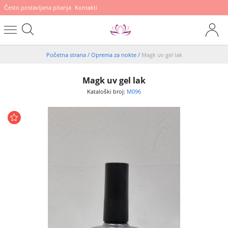
Često postavljana pitanja
Kontakti
Početna strana
/
Oprema za nokte
/
Magk uv gel lak
Magk uv gel lak
Kataloški broj:
M096