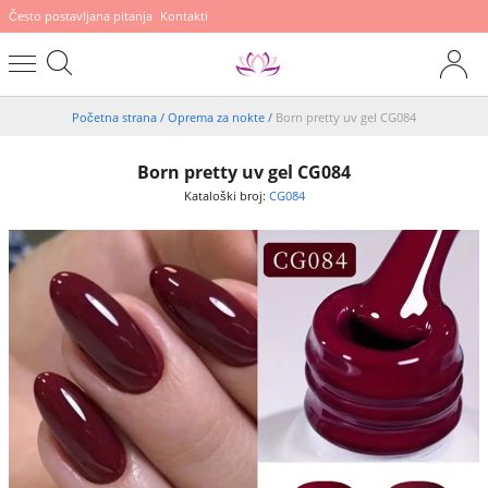
Često postavljana pitanja
Kontakti
Početna strana
/
Oprema za nokte
/
Born pretty uv gel CG084
Born pretty uv gel CG084
Kataloški broj:
CG084