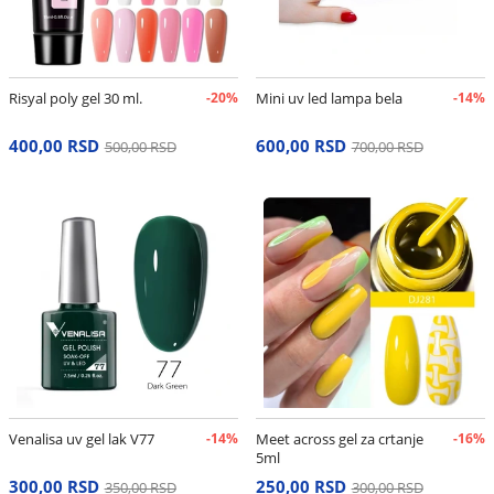
Risyal poly gel 30 ml.
-20%
Mini uv led lampa bela
-14%
400,00 RSD
600,00 RSD
500,00 RSD
700,00 RSD
Venalisa uv gel lak V77
-14%
Meet across gel za crtanje
-16%
5ml
300,00 RSD
250,00 RSD
350,00 RSD
300,00 RSD