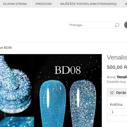
GLAVNA STRANA
PROIZVODI
NAJČEŠĆE POSTAVLJANA PITANJA(FAQ)
tive BD08
Venalis
500,00 
Venal
Brend:
Kataloški broj:
Opcije
Količina