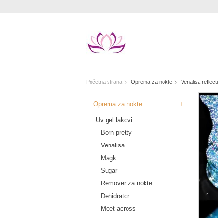
Početna strana
Oprema za nokte
Venalisa reflec
+
Oprema za nokte
Uv gel lakovi
Born pretty
Venalisa
Magk
Sugar
Remover za nokte
Dehidrator
Meet across