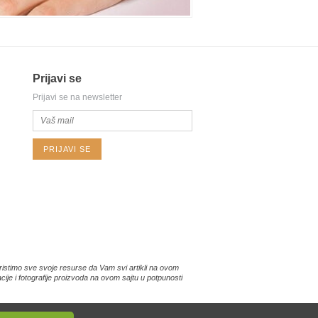
Prijavi se
Prijavi se na newsletter
PRIJAVI SE
istimo sve svoje resurse da Vam svi artikli na ovom
je i fotografije proizvoda na ovom sajtu u potpunosti