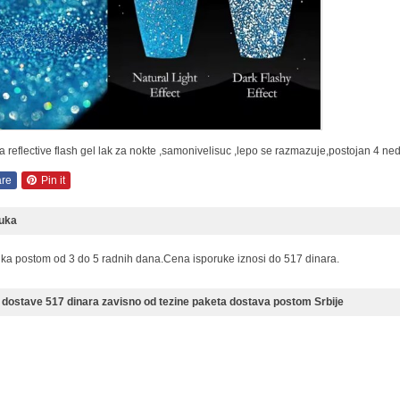
a reflective flash gel lak za nokte ,samonivelisuc ,lepo se razmazuje,postojan 4 ned
re
Pin it
ruka
uka postom od 3 do 5 radnih dana.Cena isporuke iznosi do 517 dinara.
dostave 517 dinara zavisno od tezine paketa dostava postom Srbije