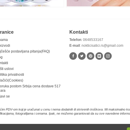
ranice
Kontakti
nama
Telefon
: 0648533167
oizvodi
E-mail
: nokticisatici.rs@gmail.com
jčešće postavljana pitanja(FAQ)
og
ntakti
ti uslovi
itika privatnosti
lačići(Cookies)
poruka postom Srbija cena dostave 517
nara
javi se
im PDV-om koji je uračunat u cenu i nema dodatnih ili skrivenih troškova. Mi maksimalno kor
fikacijama, fotografijama i cenama. Ipak, ne možemo garantovati da su sve navedene informaci