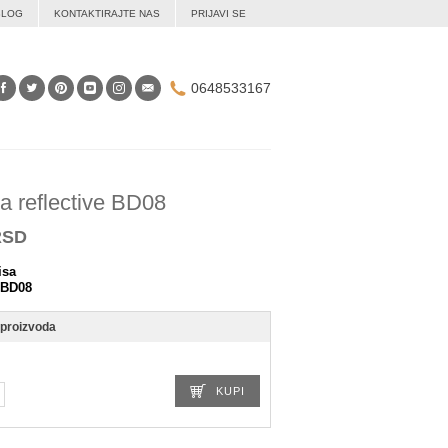
BLOG
KONTAKTIRAJTE NAS
PRIJAVI SE
0648533167
a reflective BD08
RSD
isa
BD08
 proizvoda
KUPI