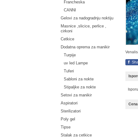
Francheska
CANNI
Gelovi za nadogradnju noktiju
Masnice ,slicice, perlice ,
cirkoni
Cetkice
Dodatna oprema za manikir
Venalis
Turpije
Sha
uv led Lampe
Tuferi
Ispo
Sabloni za nokte
Stipaljke za nokte
Ispor
Setovi za manikir
Aspiratori
Cena 
Sterilizatori
Poly gel
Tipse
Stalak za cetkice