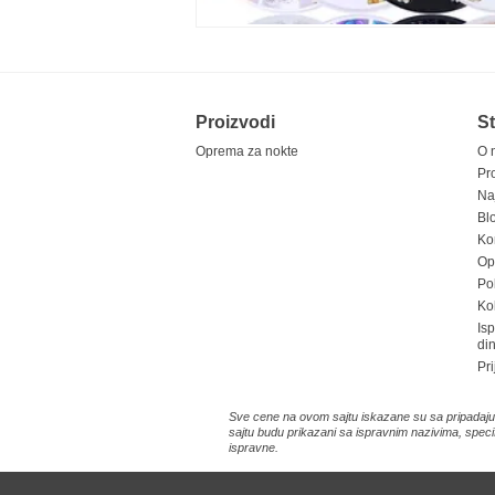
Proizvodi
St
Oprema za nokte
O 
Pr
Na
Bl
Ko
Opš
Pol
Ko
Is
di
Pri
Sve cene na ovom sajtu iskazane su sa pripadajuć
sajtu budu prikazani sa ispravnim nazivima, speci
ispravne.