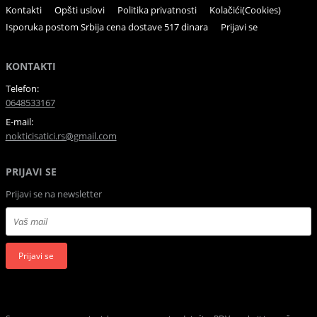
Kontakti
Opšti uslovi
Politika privatnosti
Kolačići(Cookies)
Isporuka postom Srbija cena dostave 517 dinara
Prijavi se
KONTAKTI
Telefon:
0648533167
E-mail:
nokticisatici.rs@gmail.com
PRIJAVI SE
Prijavi se na newsletter
Prijavi se