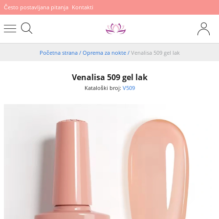
Često postavljana pitanja
Kontakti
Početna strana
/
Oprema za nokte
/
Venalisa 509 gel lak
Venalisa 509 gel lak
Kataloški broj:
V509