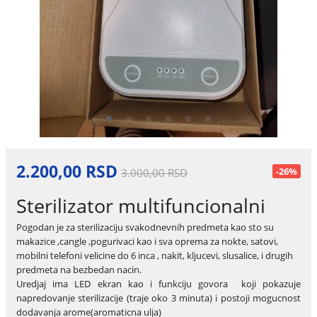
2.200,00 RSD
-26%
3.000,00 RSD
Sterilizator multifuncionalni
Pogodan je za sterilizaciju svakodnevnih predmeta kao sto su
makazice ,cangle ,pogurivaci kao i sva oprema za nokte, satovi,
mobilni telefoni velicine do 6 inca , nakit, kljucevi, slusalice, i drugih
predmeta na bezbedan nacin.
Uredjaj ima LED ekran kao i funkciju govora koji pokazuje
napredovanje sterilizacije (traje oko 3 minuta) i postoji mogucnost
dodavanja arome(aromaticna ulja)