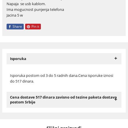
Napaja se usb kablom.
Ima mogucnost punjenja telefona
Jacina 5 w
Share
Pin it
+
Isporuka
Isporuka postom od 3 do 5 radnih dana.Cena isporuke iznosi
do 517 dinara.
Cena dostave 517 dinara zavisno od tezine paketa dostava
+
postom Srbije