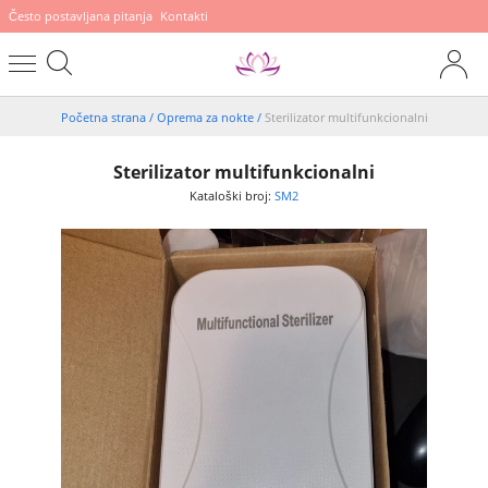
Često postavljana pitanja
Kontakti
Početna strana
/
Oprema za nokte
/
Sterilizator multifunkcionalni
Sterilizator multifunkcionalni
Kataloški broj:
SM2