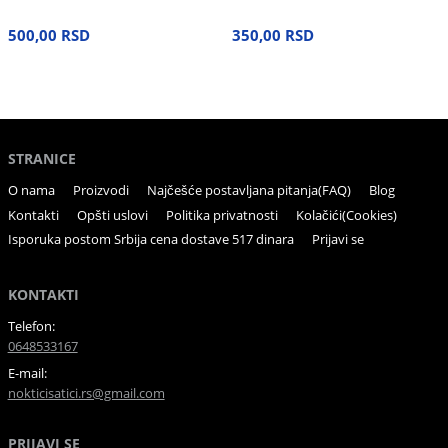
500,00 RSD
350,00 RSD
STRANICE
O nama
Proizvodi
Najčešće postavljana pitanja(FAQ)
Blog
Kontakti
Opšti uslovi
Politika privatnosti
Kolačići(Cookies)
Isporuka postom Srbija cena dostave 517 dinara
Prijavi se
KONTAKTI
Telefon:
0648533167
E-mail:
nokticisatici.rs@gmail.com
PRIJAVI SE