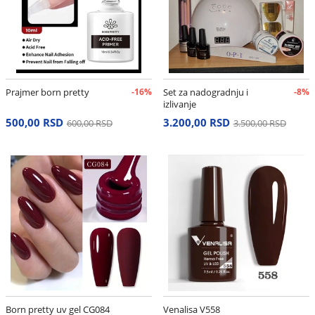
Prajmer born pretty
-16%
Set za nadogradnju i
-8%
izlivanje
500,00 RSD
3.200,00 RSD
600,00 RSD
3.500,00 RSD
Born pretty uv gel CG084
Venalisa V558