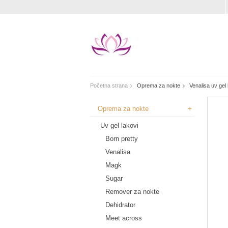
Početna strana
Oprema za nokte
Venalisa uv gel 
+
Oprema za nokte
Uv gel lakovi
Born pretty
Venalisa
Magk
Sugar
Remover za nokte
Dehidrator
Meet across