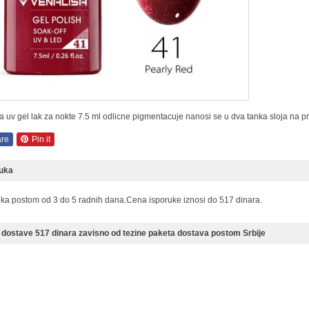
a uv gel lak za nokte 7.5 ml odlicne pigmentacuje nanosi se u dva tanka sloja na p
re
Pin it
ruka
uka postom od 3 do 5 radnih dana.Cena isporuke iznosi do 517 dinara.
dostave 517 dinara zavisno od tezine paketa dostava postom Srbije