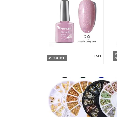
3
KUPI
350,00 RSD
3