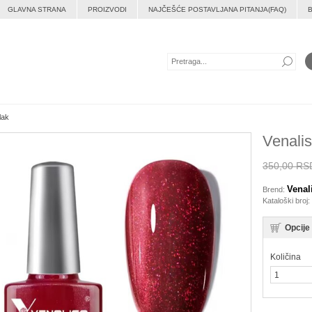
GLAVNA STRANA
PROIZVODI
NAJČEŠĆE POSTAVLJANA PITANJA(FAQ)
lak
Venalis
350,00 RS
Venal
Brend:
Kataloški broj:
Opcije
Količina