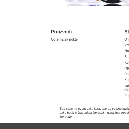
Proizvodi
St
Oprema za nokte
O 
Pr
Na
Bl
Ko
Opš
Pol
Ko
Is
di
Pri
Sve cene na ovom sajtu iskazane su sa pripadajuć
sajtu budu prikazani sa ispravnim nazivima, speci
ispravne.