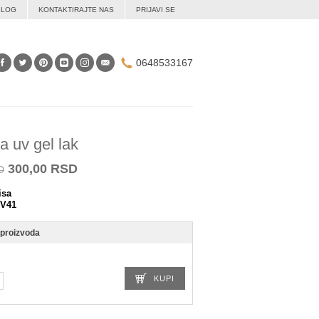
BLOG
KONTAKTIRAJTE NAS
PRIJAVI SE
0648533167
a uv gel lak
300,00 RSD
D
isa
V41
 proizvoda
KUPI