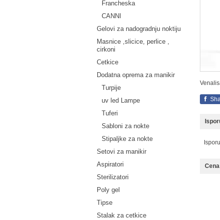
Francheska
CANNI
Gelovi za nadogradnju noktiju
Masnice ,slicice, perlice ,
cirkoni
Cetkice
Dodatna oprema za manikir
Venalis
Turpije
Sha
uv led Lampe
Tuferi
Ispo
Sabloni za nokte
Stipaljke za nokte
Ispor
Setovi za manikir
Aspiratori
Cena 
Sterilizatori
Poly gel
Tipse
Stalak za cetkice