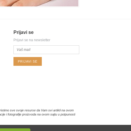
Prijavi se
Prijavi se na newsletter
PRIJAVI SE
istimo sve svoje resurse da Vam svi artikli na ovom
je i fotografije proizvoda na ovom sajtu u potpunosti