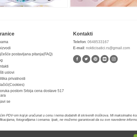
ranice
Kontakti
nama
Telefon
: 0648533167
oizvodi
E-mail
: nokticisatici.rs@gmail.com
jčešće postavljana pitanja(FAQ)
og
ntakti
ti uslovi
itika privatnosti
lačići(Cookies)
poruka postom Srbija cena dostave 517
nara
javi se
im PDV-om koji je uračunat u cenu i nema dodatnih ili skrivenih troškova. Mi maksimalno kor
fikacijama, fotografijama i cenama. Ipak, ne možemo garantovati da su sve navedene informaci