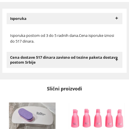
+
Isporuka
Isporuka postom od 3 do 5 radnih dana.Cena isporuke iznosi
do 517 dinara.
Cena dostave 517 dinara zavisno od tezine paketa dostava
+
postom Srbije
Slični proizvodi