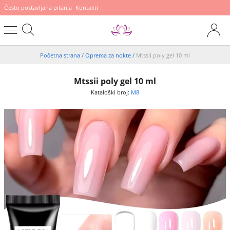
Često postavljana pitanja
Kontakti
Početna strana
/
Oprema za nokte
/
Mtssii poly gel 10 ml
Mtssii poly gel 10 ml
Kataloški broj:
M8