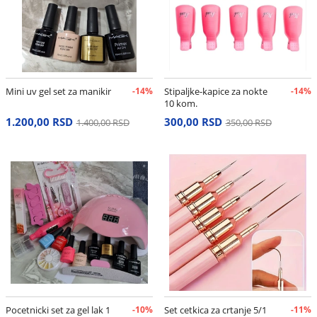
Mini uv gel set za manikir
-14%
Stipaljke-kapice za nokte
-14%
10 kom.
1.200,00 RSD
300,00 RSD
1.400,00 RSD
350,00 RSD
Pocetnicki set za gel lak 1
-10%
Set cetkica za crtanje 5/1
-11%