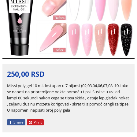
250,00 RSD
Mtssi poly gel 10 ml.dostupan u 7 nijansi (02,03,04,06,07,08 i10.Lako
se nanosi na pripremljene nokte pomoću tipsi .Susi se u uv led
lampi 60 sekundi nakon cega se tipsa skida , ostaje lep gladak nokat
, zeljenu duzinu mozete korigovati - skratiti iz pomoć cangli za tipse.
U napomeni napisati broj poly gela
Share
Pin it