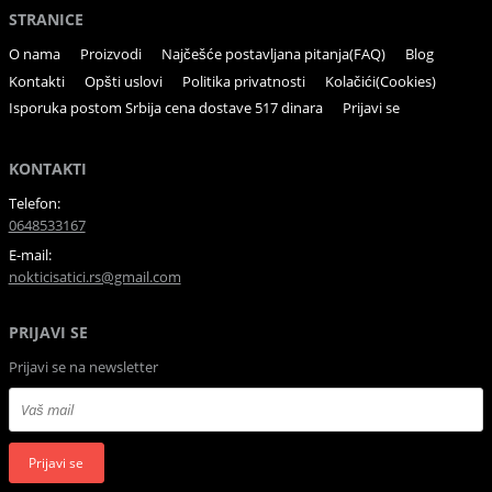
STRANICE
O nama
Proizvodi
Najčešće postavljana pitanja(FAQ)
Blog
Kontakti
Opšti uslovi
Politika privatnosti
Kolačići(Cookies)
Isporuka postom Srbija cena dostave 517 dinara
Prijavi se
KONTAKTI
Telefon:
0648533167
E-mail:
nokticisatici.rs@gmail.com
PRIJAVI SE
Prijavi se na newsletter
Prijavi se