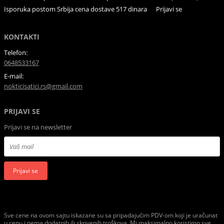
Isporuka postom Srbija cena dostave 517 dinara
Prijavi se
KONTAKTI
Telefon:
0648533167
E-mail:
nokticisatici.rs@gmail.com
PRIJAVI SE
Prijavi se na newsletter
Prijavi se
Sve cene na ovom sajtu iskazane su sa pripadajućim PDV-om koji je uračunat
u cenu i nema dodatnih ili skrivenih troškova. Mi maksimalno koristimo sve