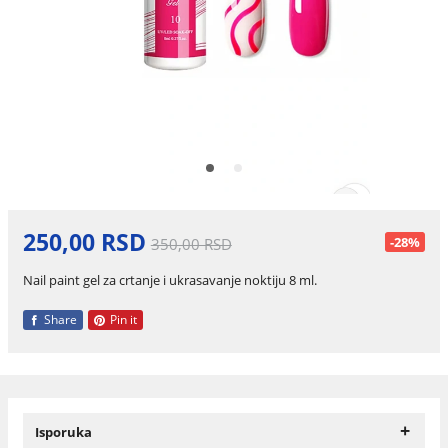
250,00 RSD
-28%
350,00 RSD
Nail paint gel za crtanje i ukrasavanje noktiju 8 ml.
Share
Pin it
+
Isporuka