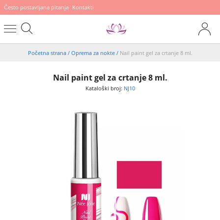
Često postavljana pitanja
Kontakti
Početna strana
/
Oprema za nokte
/
Nail paint gel za crtanje 8 ml.
Nail paint gel za crtanje 8 ml.
Kataloški broj:
NJ10