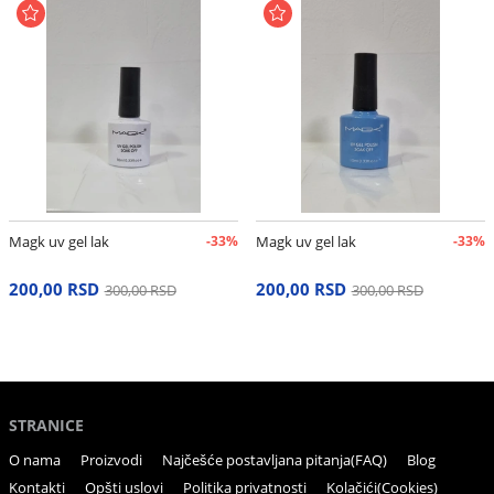
Magk uv gel lak
-33%
Magk uv gel lak
-33%
200,00 RSD
200,00 RSD
300,00 RSD
300,00 RSD
STRANICE
O nama
Proizvodi
Najčešće postavljana pitanja(FAQ)
Blog
Kontakti
Opšti uslovi
Politika privatnosti
Kolačići(Cookies)