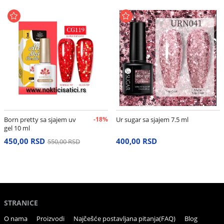
Born pretty sa sjajem uv
-18%
Ur sugar sa sjajem 7.5 ml
gel 10 ml
450,00 RSD
400,00 RSD
550,00 RSD
STRANICE
O nama
Proizvodi
Najčešće postavljana pitanja(FAQ)
Blog