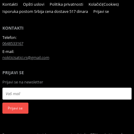
Kontakti
Opšti uslovi
Politika privatnosti
Kolačići(Cookies)
Isporuka postom Srbija cena dostave 517 dinara
Prijavi se
KONTAKTI
Telefon:
0648533167
E-mail:
nokticisatici.rs@gmail.com
PRIJAVI SE
Prijavi se na newsletter
Prijavi se