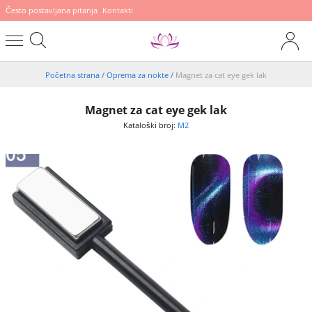
Često postavljana pitanja
Kontakti
Početna strana
/
Oprema za nokte
/
Magnet za cat eye gek lak
Magnet za cat eye gek lak
Kataloški broj:
M2