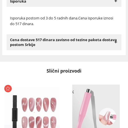
+
Isporuka
Isporuka postom od 3 do 5 radnih dana.Cena isporuke iznosi
do 517 dinara.
Cena dostave 517 dinara zavisno od tezine paketa dostava
+
postom Srbije
Slični proizvodi