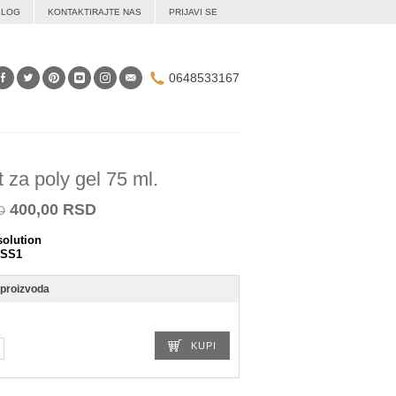
BLOG
KONTAKTIRAJTE NAS
PRIJAVI SE
0648533167
 za poly gel 75 ml.
400,00 RSD
D
olution
SS1
 proizvoda
KUPI