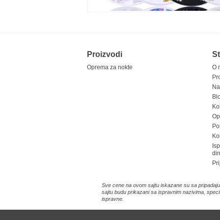
Proizvodi
St
Oprema za nokte
O 
Pr
Na
Bl
Ko
Opš
Pol
Ko
Is
di
Pri
Sve cene na ovom sajtu iskazane su sa pripadajuć
sajtu budu prikazani sa ispravnim nazivima, speci
ispravne.