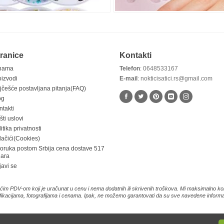
ranice
Kontakti
nama
Telefon
: 0648533167
oizvodi
E-mail
: nokticisatici.rs@gmail.com
jčešće postavljana pitanja(FAQ)
og
ntakti
ti uslovi
itika privatnosti
lačići(Cookies)
poruka postom Srbija cena dostave 517
nara
javi se
im PDV-om koji je uračunat u cenu i nema dodatnih ili skrivenih troškova. Mi maksimalno kor
fikacijama, fotografijama i cenama. Ipak, ne možemo garantovati da su sve navedene informaci