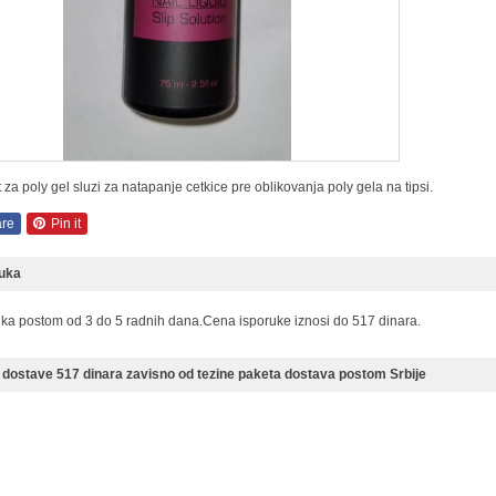
 za poly gel sluzi za natapanje cetkice pre oblikovanja poly gela na tipsi.
re
Pin it
ruka
uka postom od 3 do 5 radnih dana.Cena isporuke iznosi do 517 dinara.
dostave 517 dinara zavisno od tezine paketa dostava postom Srbije