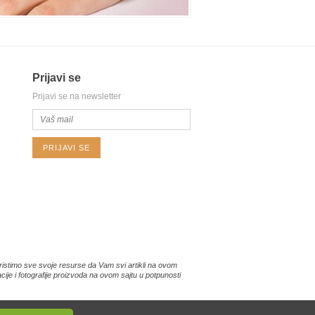
Prijavi se
Prijavi se na newsletter
PRIJAVI SE
istimo sve svoje resurse da Vam svi artikli na ovom
je i fotografije proizvoda na ovom sajtu u potpunosti