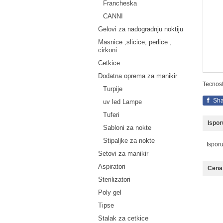
Francheska
CANNI
Gelovi za nadogradnju noktiju
Masnice ,slicice, perlice ,
cirkoni
Cetkice
Dodatna oprema za manikir
Tecnost
Turpije
Sha
uv led Lampe
Tuferi
Ispo
Sabloni za nokte
Stipaljke za nokte
Ispor
Setovi za manikir
Aspiratori
Cena 
Sterilizatori
Poly gel
Tipse
Stalak za cetkice