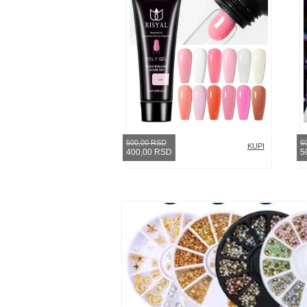
500,00 RSD
6
KUPI
400,00 RSD
5