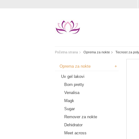
Početna strana
Oprema za nokte
Tecnost za poly
+
Oprema za nokte
Uv gel lakovi
Born pretty
Venalisa
Magk
Sugar
Remover za nokte
Dehidrator
Meet across