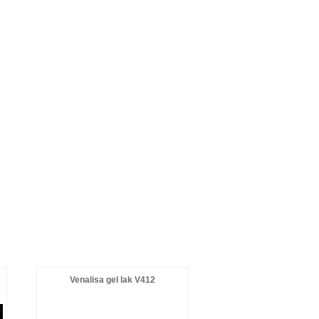
0
Venalisa gel lak V412