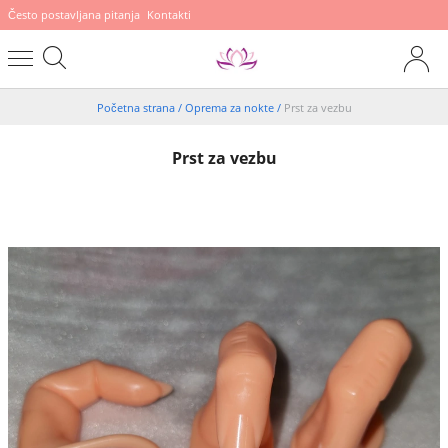
Često postavljana pitanja
Kontakti
Početna strana
/
Oprema za nokte
/
Prst za vezbu
Prst za vezbu