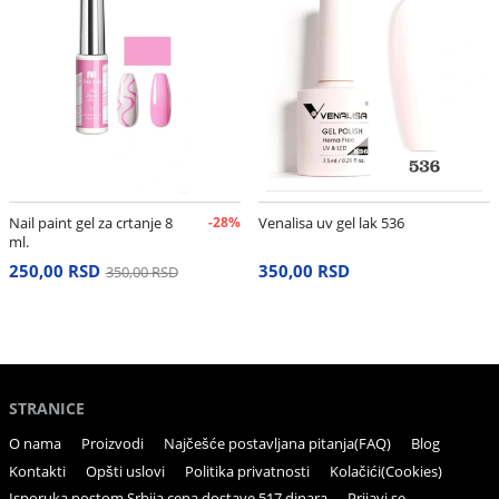
Nail paint gel za crtanje 8
-28%
Venalisa uv gel lak 536
ml.
250,00 RSD
350,00 RSD
350,00 RSD
STRANICE
O nama
Proizvodi
Najčešće postavljana pitanja(FAQ)
Blog
Kontakti
Opšti uslovi
Politika privatnosti
Kolačići(Cookies)
Isporuka postom Srbija cena dostave 517 dinara
Prijavi se