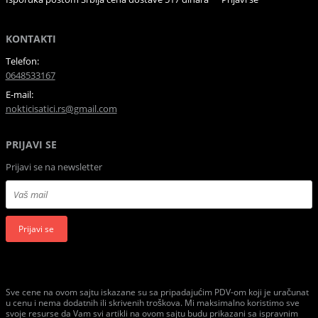
KONTAKTI
Telefon:
0648533167
E-mail:
nokticisatici.rs@gmail.com
PRIJAVI SE
Prijavi se na newsletter
Prijavi se
Sve cene na ovom sajtu iskazane su sa pripadajućim PDV-om koji je uračunat
u cenu i nema dodatnih ili skrivenih troškova. Mi maksimalno koristimo sve
svoje resurse da Vam svi artikli na ovom sajtu budu prikazani sa ispravnim