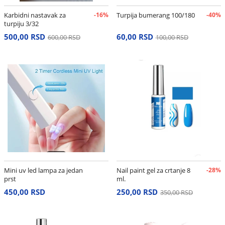
Karbidni nastavak za
-16%
Turpija bumerang 100/180
-40%
turpiju 3/32
500,00 RSD
60,00 RSD
600,00 RSD
100,00 RSD
Mini uv led lampa za jedan
Nail paint gel za crtanje 8
-28%
prst
ml.
450,00 RSD
250,00 RSD
350,00 RSD