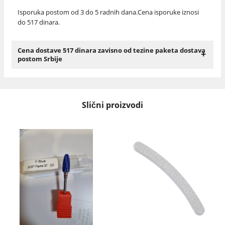
Isporuka postom od 3 do 5 radnih dana.Cena isporuke iznosi
do 517 dinara.
Cena dostave 517 dinara zavisno od tezine paketa dostava
+
postom Srbije
Slični proizvodi