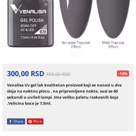
300,00 RSD
-14%
350,00 RSD
Venalisa Uv gel lak kvalitetan proizvod koji se nanosi u dva
sloja na noktnu plocu , na pripremljene nokte, susi se 60
sekundi u uv/led lampi .Ima veliku paletu raskosnih boja
.Velicina boce je 7,5ml.
Share
Pin it