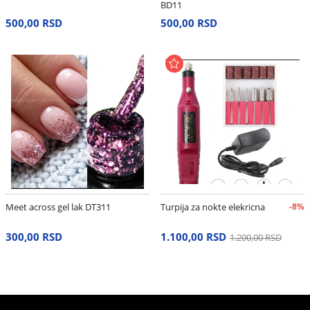
BD11
500,00 RSD
500,00 RSD
Meet across gel lak DT311
Turpija za nokte elekricna
-8%
300,00 RSD
1.100,00 RSD
1.200,00 RSD