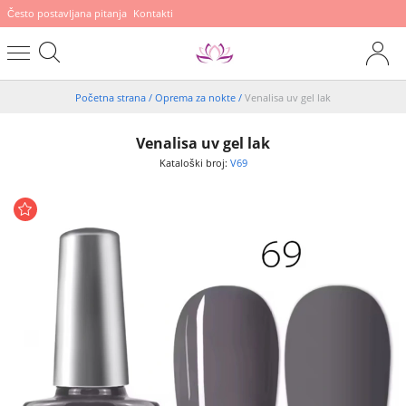
Često postavljana pitanja
Kontakti
Početna strana
/
Oprema za nokte
/
Venalisa uv gel lak
Venalisa uv gel lak
Kataloški broj:
V69