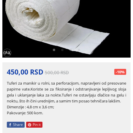
450,00 RSD
-10%
500,00 RSD
Tuferi za manikir u rolni, sa perforacijom, napravljeni od presovane
papirne vate.Koriste se za fiksiranje i odstranjivanje lepljivog sloja
gela i uklanjanje laka za nokte.Tuferi ne ostavljaju dlačice na gelu i
noktu, što ih čini urednijim, a samim tim posao tehničara lakšim.
Dimenzije : 4,8 cm x 3,6 cm;
Pakovanje: 500 kom.
Share
Pin it