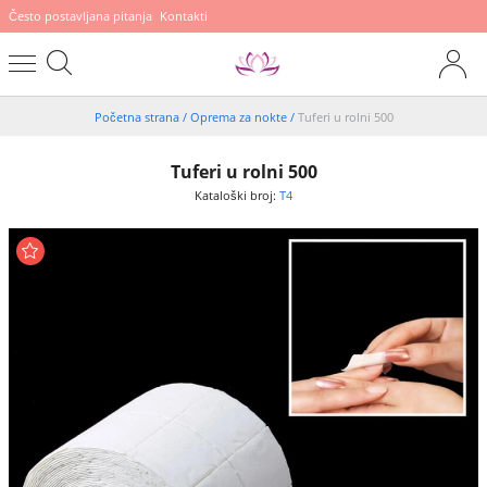
Često postavljana pitanja
Kontakti
Početna strana
/
Oprema za nokte
/
Tuferi u rolni 500
Tuferi u rolni 500
Kataloški broj:
T4