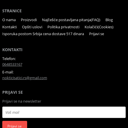
STRANICE
O nama
Proizvodi
Najčešće postavljana pitanja(FAQ)
Blog
Kontakti
Opšti uslovi
Politika privatnosti
Kolačići(Cookies)
Isporuka postom Srbija cena dostave 517 dinara
Prijavi se
KONTAKTI
Telefon:
0648533167
E-mail:
nokticisatici.rs@gmail.com
PRIJAVI SE
Prijavi se na newsletter
Prijavi se