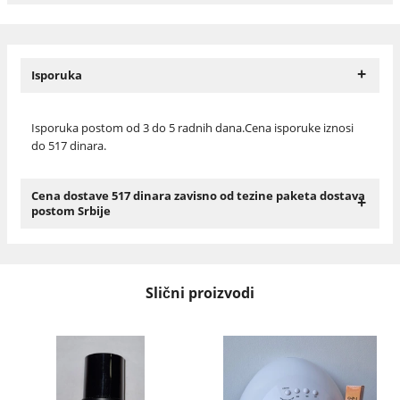
+
Isporuka
Isporuka postom od 3 do 5 radnih dana.Cena isporuke iznosi
do 517 dinara.
Cena dostave 517 dinara zavisno od tezine paketa dostava
+
postom Srbije
Slični proizvodi