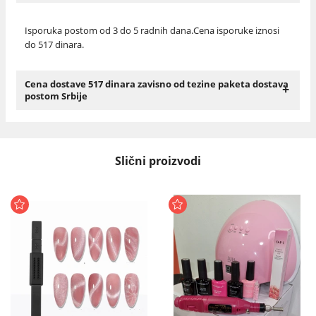
Isporuka postom od 3 do 5 radnih dana.Cena isporuke iznosi
do 517 dinara.
Cena dostave 517 dinara zavisno od tezine paketa dostava
+
postom Srbije
Slični proizvodi