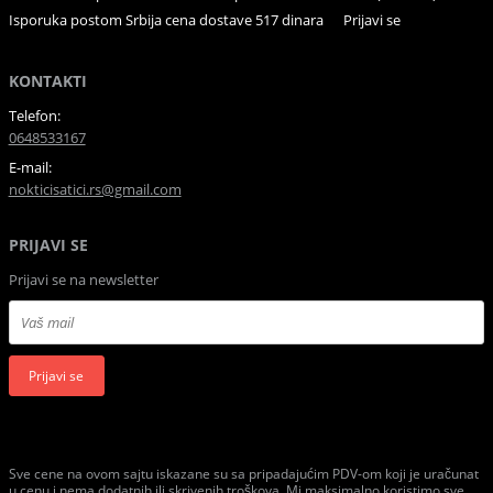
Isporuka postom Srbija cena dostave 517 dinara
Prijavi se
KONTAKTI
Telefon:
0648533167
E-mail:
nokticisatici.rs@gmail.com
PRIJAVI SE
Prijavi se na newsletter
Prijavi se
Sve cene na ovom sajtu iskazane su sa pripadajućim PDV-om koji je uračunat
u cenu i nema dodatnih ili skrivenih troškova. Mi maksimalno koristimo sve