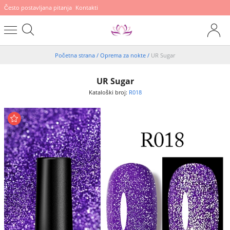
Često postavljana pitanja
Kontakti
Početna strana
/
Oprema za nokte
/
UR Sugar
UR Sugar
Kataloški broj:
R018