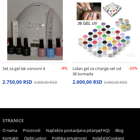
Set za gel lak osnovni 4
-8%
Lidan gel za crtanjje set od
-33%
36 komada
2.750,00 RSD
2.000,00 RSD
3.000,00 RSD
3.000,00 RSD
STRANICE
O nama
Proizvodi
Najčešće postavljana pitanja(FAQ)
Blog
Kontakti
Opšti uslovi
Politika privatnosti
Kolačići(Cookies)