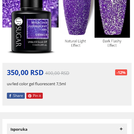
350,00 RSD
-12%
400,00 RSD
uv/led color gel fluorescent 7,5ml
Share
Pin it
+
Isporuka