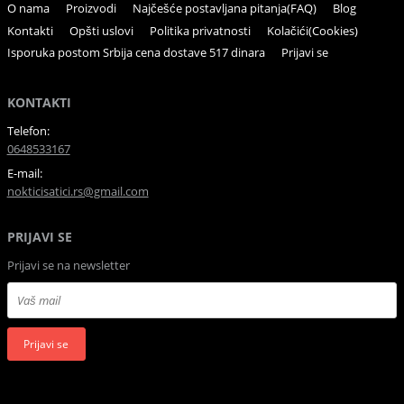
O nama
Proizvodi
Najčešće postavljana pitanja(FAQ)
Blog
Kontakti
Opšti uslovi
Politika privatnosti
Kolačići(Cookies)
Isporuka postom Srbija cena dostave 517 dinara
Prijavi se
KONTAKTI
Telefon:
0648533167
E-mail:
nokticisatici.rs@gmail.com
PRIJAVI SE
Prijavi se na newsletter
Prijavi se