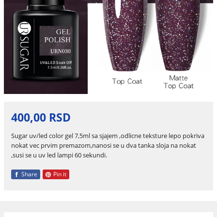
400,00 RSD
Sugar uv/led color gel 7,5ml sa sjajem ,odlicne teksture lepo pokriva
nokat vec prvim premazom,nanosi se u dva tanka sloja na nokat
,susi se u uv led lampi 60 sekundi.
Share
Pin it