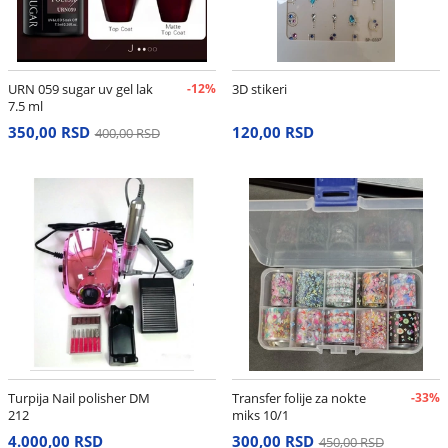
URN 059 sugar uv gel lak
-12%
3D stikeri
7.5 ml
350,00 RSD
120,00 RSD
400,00 RSD
Turpija Nail polisher DM
Transfer folije za nokte
-33%
212
miks 10/1
4.000,00 RSD
300,00 RSD
450,00 RSD