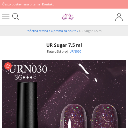
Često postavljana pitanja
Kontakti
Početna strana
/
Oprema za nokte
/
UR Sugar 7.5 ml
UR Sugar 7.5 ml
Kataloški broj:
URN030